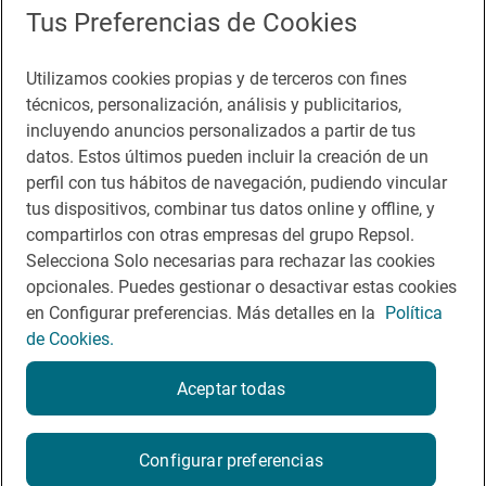
Tus Preferencias de Cookies
Utilizamos cookies propias y de terceros con fines
técnicos, personalización, análisis y publicitarios,
incluyendo anuncios personalizados a partir de tus
datos. Estos últimos pueden incluir la creación de un
perfil con tus hábitos de navegación, pudiendo vincular
tus dispositivos, combinar tus datos online y offline, y
compartirlos con otras empresas del grupo Repsol.
Nota legal
Selecciona Solo necesarias para rechazar las cookies
Política de calidad
opcionales. Puedes gestionar o desactivar estas cookies
Política de privacidad
en Configurar preferencias. Más detalles en la
Política
Política de cookies
de Cookies.
Términos y condiciones
Aceptar todas
Ley servicios digitales (DSA)
Contacto
Configurar preferencias